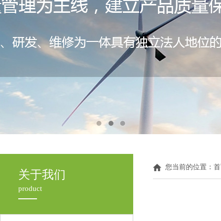
您当前的位置：
首
关于我们
product