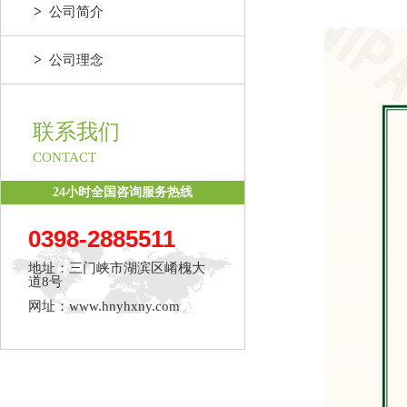
>
公司简介
>
公司理念
联系我们
CONTACT
24小时全国咨询服务热线
0398-2885511
地址：三门峡市湖滨区崤槐大
道8号
网址：www.hnyhxny.com