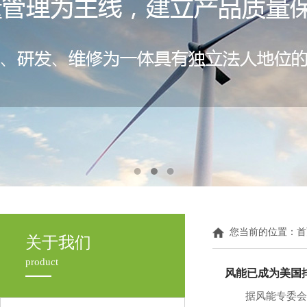
您当前的位置：
首
关于我们
product
风能已成为美国
据风能专委会