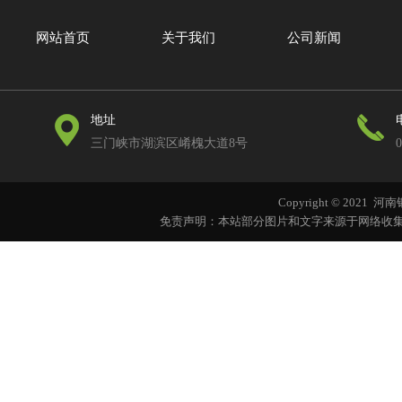
网站首页
关于我们
公司新闻
地址
三门峡市湖滨区崤槐大道8号
0
Copyright © 202
免责声明：本站部分图片和文字来源于网络收