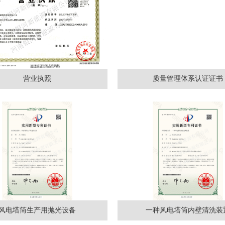
营业执照
质量管理体系认证证书
风电塔筒生产用抛光设备
一种风电塔筒内壁清洗装