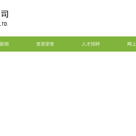
新闻
资质荣誉
人才招聘
网