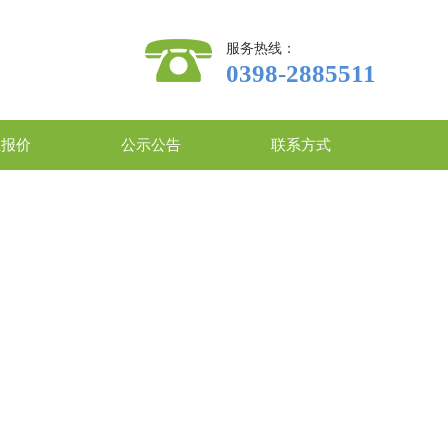
服务热线：
0398-2885511
上报价
公示公告
联系方式