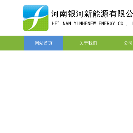
网站首页
关于我们
公司