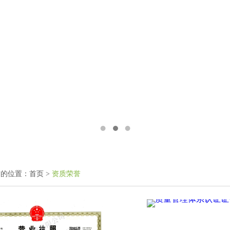
的位置：
首页 >
资质荣誉