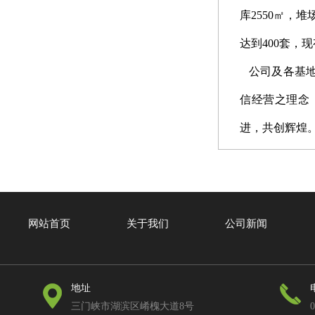
库2550㎡，
达到400套，
公司及各基地
信经营之理念
进，共创辉煌
网站首页
关于我们
公司新闻
地址
三门峡市湖滨区崤槐大道8号
0